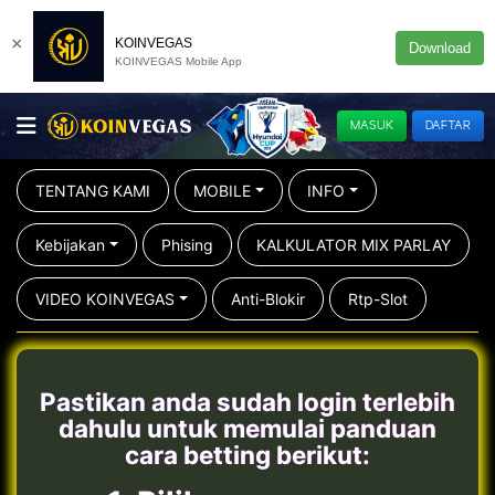
×
KOINVEGAS
Download
KOINVEGAS Mobile App
MASUK
DAFTAR
TENTANG KAMI
MOBILE
INFO
Kebijakan
Phising
KALKULATOR MIX PARLAY
VIDEO KOINVEGAS
Anti-Blokir
Rtp-Slot
Pastikan anda sudah login terlebih
dahulu untuk memulai panduan
cara betting berikut: