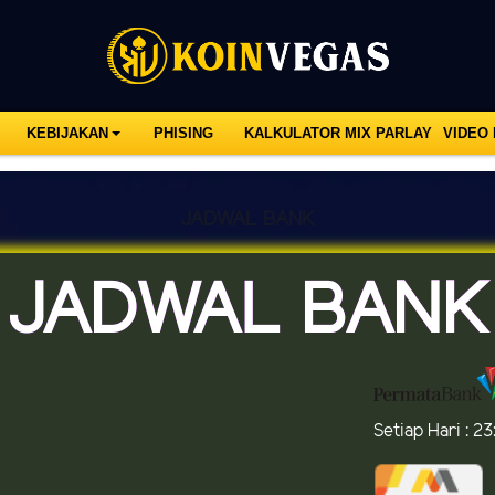
KEBIJAKAN
PHISING
KALKULATOR MIX PARLAY
VIDEO
JADWAL BANK
JADWAL BANK
Setiap Hari : 2