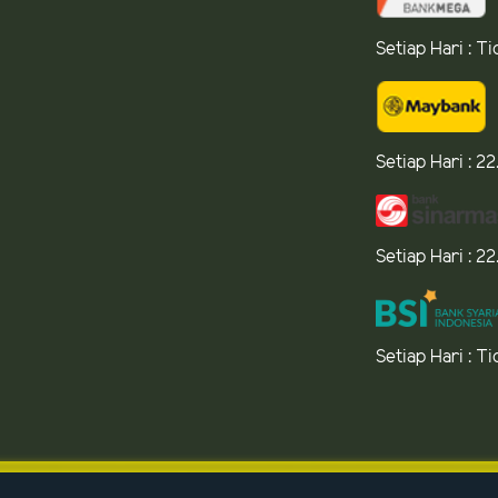
Setiap Hari : T
Setiap Hari : 2
Setiap Hari : 2
Setiap Hari : T