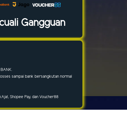
cuali Gangguan
k BANK.
 prosses sampai bank bersangkutan normal
kAja!, Shopee Pay, dan Voucher88